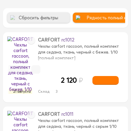
Сбросить фильтры
Рядность полный ко
CARFORT
rc1012
Чехлы carfort raccoon, полный комплект
для седана, ткань, черный с бежев. 1/10
[полный комплект]
твенная кожа
Натуральная кожа
2 120
₽
ожа
мех
21 августа
Склад
3
CARFORT
rc1011
Чехлы carfort raccoon, полный комплект
для седана, ткань, черный с серым 1/10