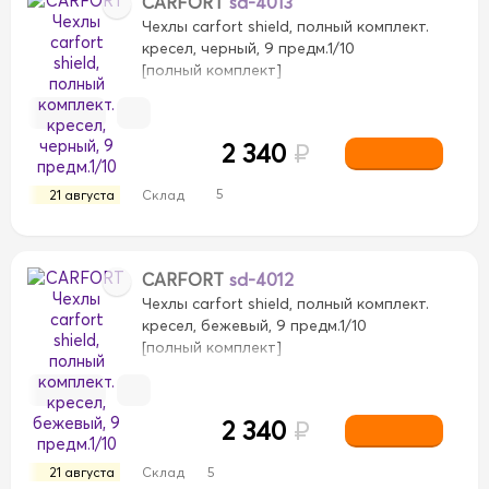
CARFORT
sd-4013
Чехлы carfort shield, полный комплект.
кресел, черный, 9 предм.1/10
[полный комплект]
2 340
₽
ый
Белый
Белый/Черный
Бирюзовый
Бордовы
5
21 августа
Склад
Серо-Коричневый
Серы
Серый
Серый/Бежевый
лый
Черный/Болотный
Черный/Желтый
Черный
CARFORT
sd-4012
Чехлы carfort shield, полный комплект.
кресел, бежевый, 9 предм.1/10
[полный комплект]
2 340
₽
21 августа
Склад
5