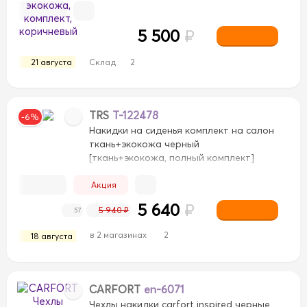
5 500
₽
21 августа
Склад
2
TRS
T-122478
-6%
Накидки на сиденья комплект на салон
ткань+экокожа черный
[ткань+экокожа, полный комплект]
Акция
5 640
₽
5 940 ₽
57
в 2 магазинах
2
18 августа
CARFORT
en-6071
Чехлы накидки carfort inspired черные,