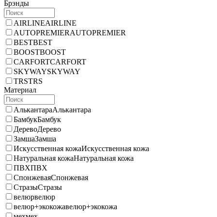
Брэнды
AIRLINE
AIRLINE
AUTOPREMIER
AUTOPREMIER
BEST
BEST
BOOST
BOOST
CARFORT
CARFORT
SKYWAY
SKYWAY
TRS
TRS
Материал
Алькантара
Алькантара
Бамбук
Бамбук
Дерево
Дерево
Замша
Замша
Искусственная кожа
Искусственная кожа
Натуральная кожа
Натуральная кожа
ПВХ
ПВХ
Спонжевая
Спонжевая
Стразы
Стразы
велюр
велюр
велюр+экокожа
велюр+экокожа
мех
мех