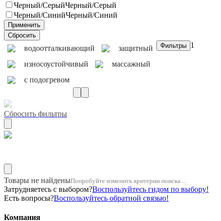
Черный/Серый
Черный/Серый
Черный/Синий
Черный/Синий
1
водоотталкивающий
защитный
износоустойчивый
массажный
с подогревом
Сбросить фильтры
Тип чехла чехлы-накидки
Товары не найдены
Попробуйте изменить критерии поиска ...
Затрудняетесь с выбором?
Воспользуйтесь гидом по выбору!
Есть вопросы?
Воспользуйтесь обратной связью!
Компания