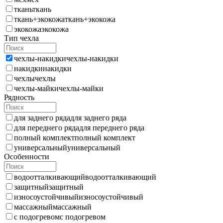
ткань
ткань
ткань+экокожа
ткань+экокожа
экокожа
экокожа
Тип чехла
чехлы-накидки
чехлы-накидки
накидки
накидки
чехлы
чехлы
чехлы-майки
чехлы-майки
Рядность
для заднего ряда
для заднего ряда
для переднего ряда
для переднего ряда
полный комплект
полный комплект
универсальный
универсальный
Особенности
водоотталкивающий
водоотталкивающий
защитный
защитный
износоустойчивый
износоустойчивый
массажный
массажный
с подогревом
с подогревом