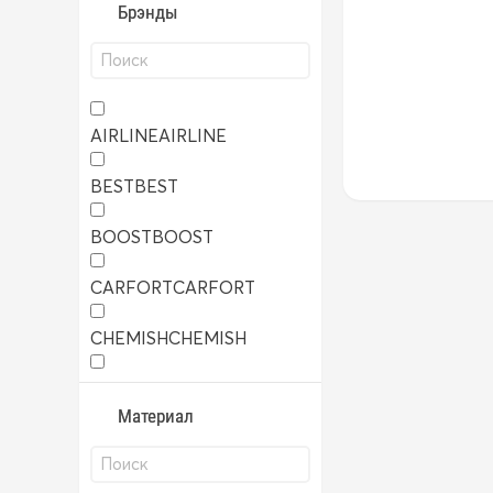
Брэнды
AIRLINE
AIRLINE
BEST
BEST
BOOST
BOOST
CARFORT
CARFORT
CHEMISH
CHEMISH
TRS
TRS
Материал
YUNLONG
YUNLONG