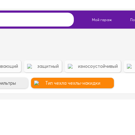
ивающий
защитный
износоустойчивый
фильтры
Тип чехла чехлы-накидки