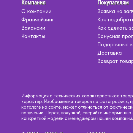
Бежевый
Бежевый
Компания
Покупателям
О компании
Заявка на зап
Коричневый/
Коричневый/
Желтый
Желтый
Франчайзинг
Как подобрат
Вакансии
Как сделать з
Коричневый/
Коричневый/
Контакты
Бонусная про
Серый
Серый
Подарочные 
Коричневый/
Коричневый/
Доставка
Черный
Черный
Возврат това
Кофейный
Кофейный
Красный
Красный
Красный/
Красный/
Информация о технических характеристиках товаро
черный
черный
характер. Изображения товаров на фотографиях, пр
каталоге на сайте, может отличаться от фактичес
получении. Перед покупкой, сверяйте информацию
Рыжий
Рыжий
конкретной модели с менеджером нашей компании.
Светло-
Светло-
Коричневый
Коричневый