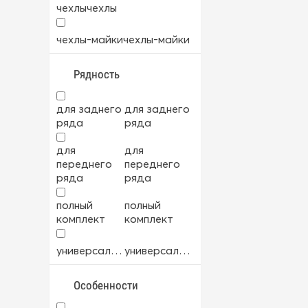
чехлы
чехлы
велюр
велюр
чехлы-майки
чехлы-майки
велюр+экокожа
велюр+экокожа
Рядность
мех
мех
для заднего
для заднего
ткань
ткань
ряда
ряда
для
для
ткань+экокожа
ткань+экокожа
переднего
переднего
ряда
ряда
экокожа
экокожа
полный
полный
комплект
комплект
универсальный
универсальный
Особенности