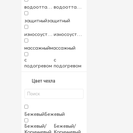
водоотталкивающий
водоотталкивающий
защитный
защитный
износоустойчивый
износоустойчивый
массажный
массажный
с
с
подогревом
подогревом
Цвет чехла
Бежевый
Бежевый
Бежевый/
Бежевый/
Коричневый
Коричневый