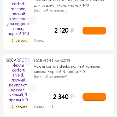
для седана, ткань, черный 1/10
[полный комплект]
2 120
₽
5
21 августа
Склад
CARFORT
sd-4013
Чехлы carfort shield, полный комплект.
кресел, черный, 9 предм.1/10
[полный комплект]
вый/Коричневый
Бежевый/Черный
Бежевый/Черн
ий
Светло-Коричневый
Светло-Коричневый
Сер
2 340
₽
ежевый
Черный/Бежевый
Черный/Белый
Черный/Б
5
21 августа
Склад