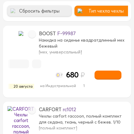
Сбросить фильтры
Тип чехла чехлы
BOOST
F-99987
Накидка на сиденье квадратдлинный мех
бежевый
[мех, универсальный]
680
₽
7
на Индустриальной
1
20 августа
рево
Дерево
Замша
Замша
Искусственная кож
азы
велюр
велюр
велюр+экокожа
велюр+экок
экокожа
экокожа
CARFORT
rc1012
Чехлы carfort raccoon, полный комплект
для седана, ткань, черный с бежев. 1/10
[полный комплект]