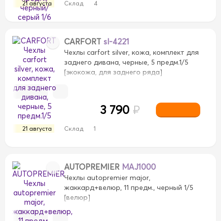
21 августа
Склад
4
CARFORT
sl-4221
Чехлы carfort silver, кожа, комплект для
заднего дивана, черные, 5 предм.1/5
[экокожа, для заднего ряда]
3 790
₽
21 августа
Склад
1
AUTOPREMIER
MAJ1000
Чехлы autopremier major,
жаккард+велюр, 11 предм., черный 1/5
[велюр]