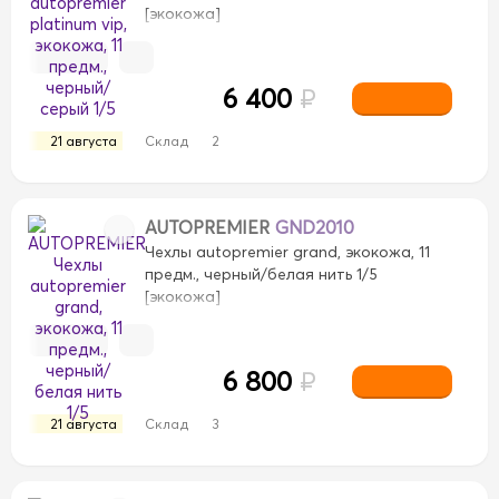
[экокожа]
6 400
₽
21 августа
Склад
2
AUTOPREMIER
GND2010
Чехлы autopremier grand, экокожа, 11
предм., черный/белая нить 1/5
[экокожа]
6 800
₽
21 августа
Склад
3