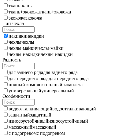
ткань
ткань
ткань+экокожа
ткань+экокожа
экокожа
экокожа
Тип чехла
накидки
накидки
чехлы
чехлы
чехлы-майки
чехлы-майки
чехлы-накидки
чехлы-накидки
Рядность
для заднего ряда
для заднего ряда
для переднего ряда
для переднего ряда
полный комплект
полный комплект
универсальный
универсальный
Особенности
водоотталкивающий
водоотталкивающий
защитный
защитный
износоустойчивый
износоустойчивый
массажный
массажный
с подогревом
с подогревом