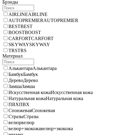
Брэнды
AIRLINE
AIRLINE
AUTOPREMIER
AUTOPREMIER
BEST
BEST
BOOST
BOOST
CARFORT
CARFORT
SKYWAY
SKYWAY
TRS
TRS
Материал
Алькантара
Алькантара
Бамбук
Бамбук
Дерево
Дерево
Замша
Замша
Искусственная кожа
Искусственная кожа
Натуральная кожа
Натуральная кожа
ПВХ
ПВХ
Спонжевая
Спонжевая
Стразы
Стразы
велюр
велюр
велюр+экокожа
велюр+экокожа
мех
мех