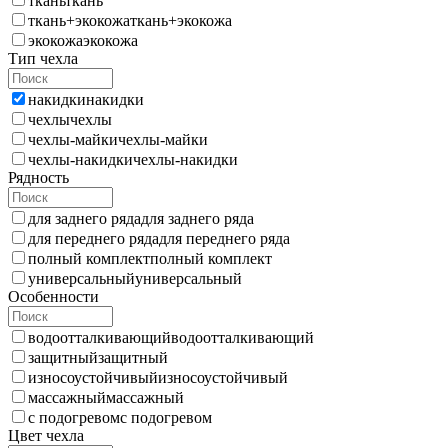
ткань
ткань
ткань+экокожа
ткань+экокожа
экокожа
экокожа
Тип чехла
накидки
накидки
чехлы
чехлы
чехлы-майки
чехлы-майки
чехлы-накидки
чехлы-накидки
Рядность
для заднего ряда
для заднего ряда
для переднего ряда
для переднего ряда
полный комплект
полный комплект
универсальный
универсальный
Особенности
водоотталкивающий
водоотталкивающий
защитный
защитный
износоустойчивый
износоустойчивый
массажный
массажный
с подогревом
с подогревом
Цвет чехла