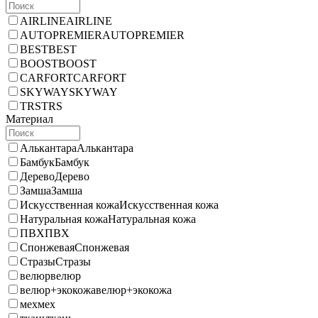
AIRLINE
AIRLINE
AUTOPREMIER
AUTOPREMIER
BEST
BEST
BOOST
BOOST
CARFORT
CARFORT
SKYWAY
SKYWAY
TRS
TRS
Материал
Алькантара
Алькантара
Бамбук
Бамбук
Дерево
Дерево
Замша
Замша
Искусственная кожа
Искусственная кожа
Натуральная кожа
Натуральная кожа
ПВХ
ПВХ
Спонжевая
Спонжевая
Стразы
Стразы
велюр
велюр
велюр+экокожа
велюр+экокожа
мех
мех