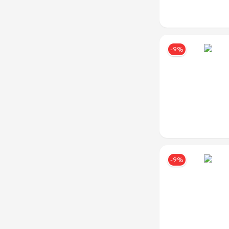
Бежевый
Бежевый
Коричневый/
Коричневый/
Желтый
Желтый
-9%
Коричневый/
Коричневый/
Серый
Серый
Коричневый/
Коричневый/
Черный
Черный
Кофейный
Кофейный
Красный
Красный
-9%
Красный/
Красный/
черный
черный
Рыжий
Рыжий
Светло-
Светло-
Коричневый
Коричневый