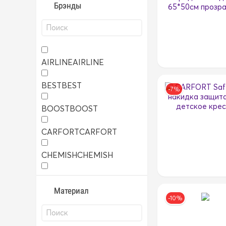
Брэнды
AIRLINE
AIRLINE
BEST
BEST
-7%
BOOST
BOOST
CARFORT
CARFORT
CHEMISH
CHEMISH
TRS
TRS
Материал
-10%
YUNLONG
YUNLONG