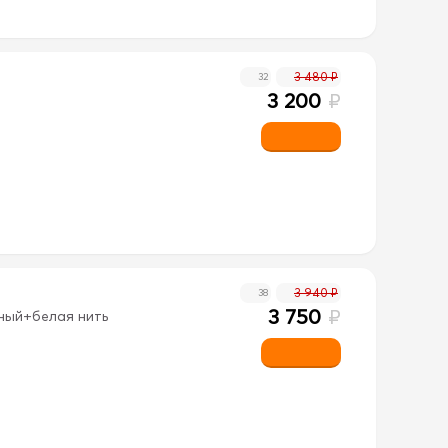
3 480 ₽
32
3 200
₽
3 940 ₽
38
3 750
₽
рный+белая нить