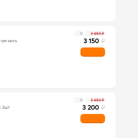
3 480 ₽
32
3 150
₽
тая нить
3 480 ₽
32
3 200
₽
й 2шт