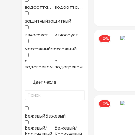
водоотталкивающий
водоотталкивающий
защитный
защитный
износоустойчивый
износоустойчивый
-10%
массажный
массажный
с
с
подогревом
подогревом
Цвет чехла
-10%
Бежевый
Бежевый
Бежевый/
Бежевый/
Коричневый
Коричневый