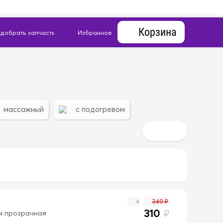
Корзина
массажный
с подогревом
340 ₽
4
310
₽
см прозрачная