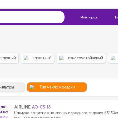
ивающий
защитный
износоустойчивый
фильтры
Тип чехла накидки
AIRLINE
AO-CS-18
Накидка защитная на спинку переднего сидения 65*50
[пвх, для переднего ряда]