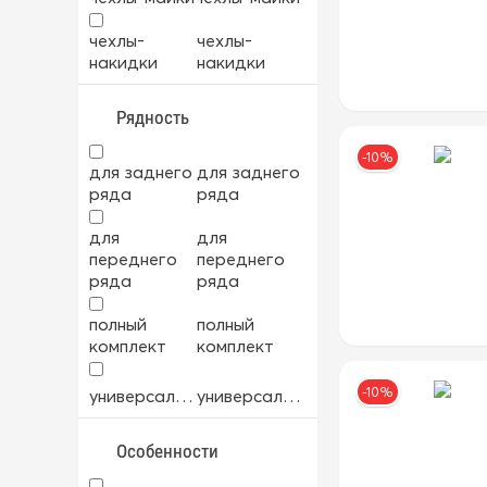
велюр
велюр
чехлы-
чехлы-
накидки
накидки
велюр+экокожа
велюр+экокожа
Рядность
мех
мех
-10%
для заднего
для заднего
ткань
ткань
ряда
ряда
для
для
ткань+экокожа
ткань+экокожа
переднего
переднего
ряда
ряда
экокожа
экокожа
полный
полный
комплект
комплект
-10%
универсальный
универсальный
Особенности