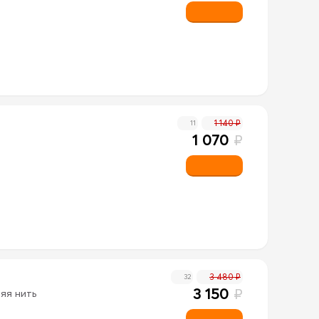
1 140 ₽
11
1 070
₽
3 480 ₽
32
3 150
₽
яя нить