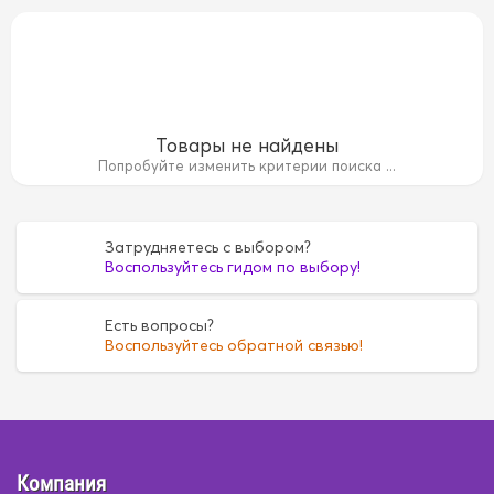
Товары не найдены
Попробуйте изменить критерии поиска ...
Затрудняетесь с выбором?
Воспользуйтесь гидом по выбору!
а
Бамбук
Бамбук
Дерево
Дерево
Замша
Зам
Есть вопросы?
Воспользуйтесь обратной связью!
Стразы
Стразы
велюр
велюр
велюр+экоко
экокожа
экокожа
Компания