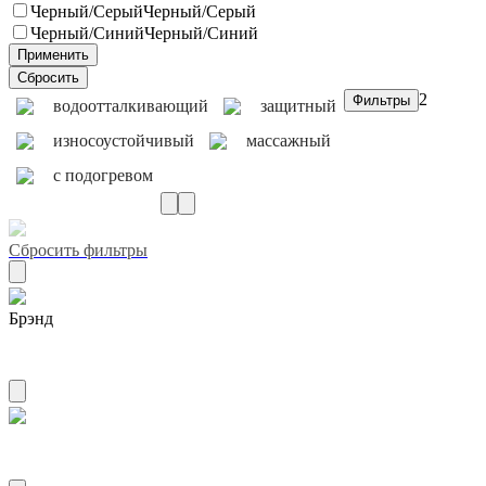
Черный/Серый
Черный/Серый
Черный/Синий
Черный/Синий
2
водоотталкивающий
защитный
износоустойчивый
массажный
с подогревом
Сбросить фильтры
Брэнд
AIRLINE
Материал спонжевая