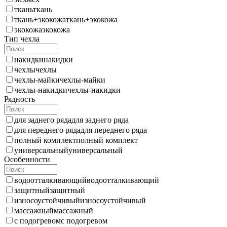
ткань
ткань
ткань+экокожа
ткань+экокожа
экокожа
экокожа
Тип чехла
накидки
накидки
чехлы
чехлы
чехлы-майки
чехлы-майки
чехлы-накидки
чехлы-накидки
Рядность
для заднего ряда
для заднего ряда
для переднего ряда
для переднего ряда
полный комплект
полный комплект
универсальный
универсальный
Особенности
водоотталкивающий
водоотталкивающий
защитный
защитный
износоустойчивый
износоустойчивый
массажный
массажный
с подогревом
с подогревом