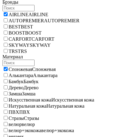
Брэнды
AIRLINE
AIRLINE
AUTOPREMIER
AUTOPREMIER
BEST
BEST
BOOST
BOOST
CARFORT
CARFORT
SKYWAY
SKYWAY
TRS
TRS
Материал
Спонжевая
Спонжевая
Алькантара
Алькантара
Бамбук
Бамбук
Дерево
Дерево
Замша
Замша
Искусственная кожа
Искусственная кожа
Натуральная кожа
Натуральная кожа
ПВХ
ПВХ
Стразы
Стразы
велюр
велюр
велюр+экокожа
велюр+экокожа
мех
мех