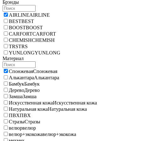
Брэнды
AIRLINE
AIRLINE
BEST
BEST
BOOST
BOOST
CARFORT
CARFORT
CHEMISH
CHEMISH
TRS
TRS
YUNLONG
YUNLONG
Материал
Спонжевая
Спонжевая
Алькантара
Алькантара
Бамбук
Бамбук
Дерево
Дерево
Замша
Замша
Искусственная кожа
Искусственная кожа
Натуральная кожа
Натуральная кожа
ПВХ
ПВХ
Стразы
Стразы
велюр
велюр
велюр+экокожа
велюр+экокожа
мех
мех