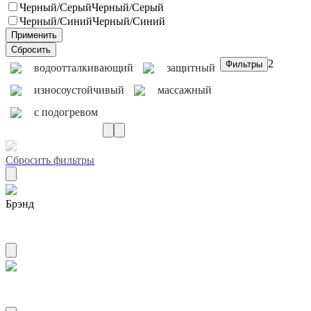
Черный/Серый
Черный/Серый
Черный/Синий
Черный/Синий
2
водоотталкивающий
защитный
износоустойчивый
массажный
с подогревом
Сбросить фильтры
Брэнд
AIRLINE
Материал спонжевая