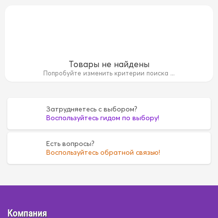
Товары не найдены
Попробуйте изменить критерии поиска ...
Затрудняетесь с выбором?
Воспользуйтесь гидом по выбору!
мбук
Дерево
Дерево
Замша
Замша
Искусст
Есть вопросы?
Воспользуйтесь обратной связью!
Спонжевая
Спонжевая
Стразы
Стразы
вел
экокожа
экокожа
Компания