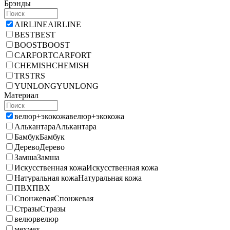
Брэнды
AIRLINE
AIRLINE
BEST
BEST
BOOST
BOOST
CARFORT
CARFORT
CHEMISH
CHEMISH
TRS
TRS
YUNLONG
YUNLONG
Материал
велюр+экокожа
велюр+экокожа
Алькантара
Алькантара
Бамбук
Бамбук
Дерево
Дерево
Замша
Замша
Искусственная кожа
Искусственная кожа
Натуральная кожа
Натуральная кожа
ПВХ
ПВХ
Спонжевая
Спонжевая
Стразы
Стразы
велюр
велюр
мех
мех