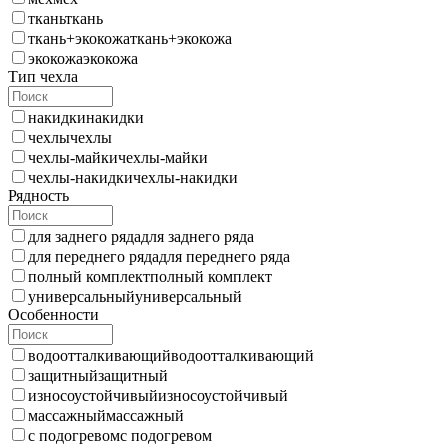
ткань
ткань
ткань+экокожа
ткань+экокожа
экокожа
экокожа
Тип чехла
накидки
накидки
чехлы
чехлы
чехлы-майки
чехлы-майки
чехлы-накидки
чехлы-накидки
Рядность
для заднего ряда
для заднего ряда
для переднего ряда
для переднего ряда
полный комплект
полный комплект
универсальный
универсальный
Особенности
водоотталкивающий
водоотталкивающий
защитный
защитный
износоустойчивый
износоустойчивый
массажный
массажный
с подогревом
с подогревом