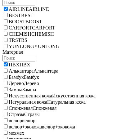
AIRLINE
AIRLINE
BEST
BEST
BOOST
BOOST
CARFORT
CARFORT
CHEMISH
CHEMISH
TRS
TRS
YUNLONG
YUNLONG
Материал
ПВХ
ПВХ
Алькантара
Алькантара
Бамбук
Бамбук
Дерево
Дерево
Замша
Замша
Искусственная кожа
Искусственная кожа
Натуральная кожа
Натуральная кожа
Спонжевая
Спонжевая
Стразы
Стразы
велюр
велюр
велюр+экокожа
велюр+экокожа
мех
мех