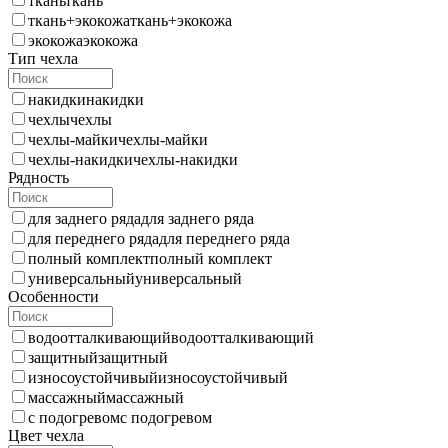
ткань
ткань
ткань+экокожа
ткань+экокожа
экокожа
экокожа
Тип чехла
накидки
накидки
чехлы
чехлы
чехлы-майки
чехлы-майки
чехлы-накидки
чехлы-накидки
Рядность
для заднего ряда
для заднего ряда
для переднего ряда
для переднего ряда
полный комплект
полный комплект
универсальный
универсальный
Особенности
водоотталкивающий
водоотталкивающий
защитный
защитный
износоустойчивый
износоустойчивый
массажный
массажный
с подогревом
с подогревом
Цвет чехла