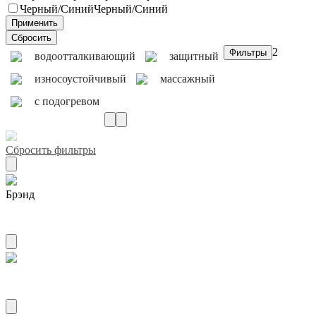
Черный/Синий
Черный/Синий
2
водоотталкивающий
защитный
износоустойчивый
массажный
с подогревом
Сбросить фильтры
Брэнд
AIRLINE
Материал пвх