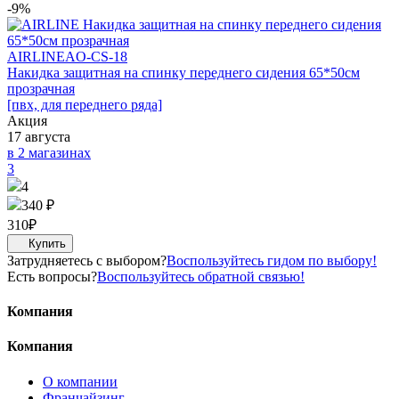
-9%
AIRLINE
AO-CS-18
Накидка защитная на спинку переднего сидения 65*50см
прозрачная
[пвх, для переднего ряда]
Акция
17 августа
в 2 магазинах
3
4
340 ₽
310
₽
Затрудняетесь с выбором?
Воспользуйтесь гидом по выбору!
Есть вопросы?
Воспользуйтесь обратной связью!
Компания
Компания
О компании
Франчайзинг