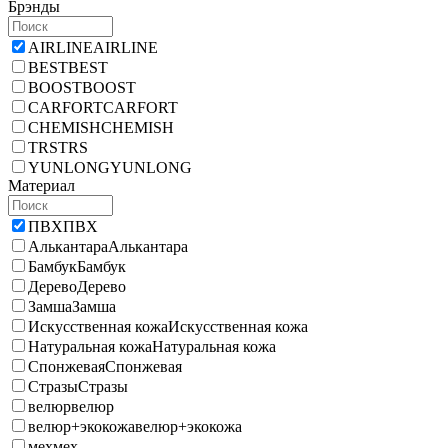
Брэнды
AIRLINE
AIRLINE
BEST
BEST
BOOST
BOOST
CARFORT
CARFORT
CHEMISH
CHEMISH
TRS
TRS
YUNLONG
YUNLONG
Материал
ПВХ
ПВХ
Алькантара
Алькантара
Бамбук
Бамбук
Дерево
Дерево
Замша
Замша
Искусственная кожа
Искусственная кожа
Натуральная кожа
Натуральная кожа
Спонжевая
Спонжевая
Стразы
Стразы
велюр
велюр
велюр+экокожа
велюр+экокожа
мех
мех