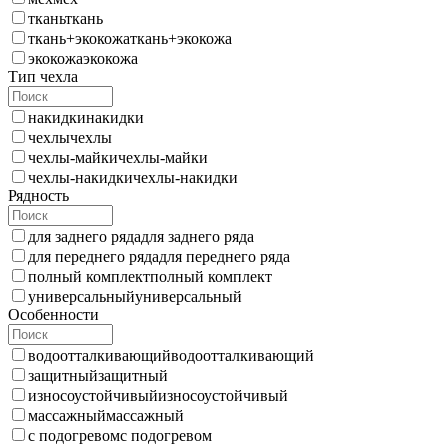
ткань
ткань
ткань+экокожа
ткань+экокожа
экокожа
экокожа
Тип чехла
накидки
накидки
чехлы
чехлы
чехлы-майки
чехлы-майки
чехлы-накидки
чехлы-накидки
Рядность
для заднего ряда
для заднего ряда
для переднего ряда
для переднего ряда
полный комплект
полный комплект
универсальный
универсальный
Особенности
водоотталкивающий
водоотталкивающий
защитный
защитный
износоустойчивый
износоустойчивый
массажный
массажный
с подогревом
с подогревом