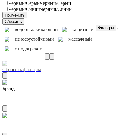
Черный/Серый
Черный/Серый
Черный/Синий
Черный/Синий
2
водоотталкивающий
защитный
износоустойчивый
массажный
с подогревом
Сбросить фильтры
Брэнд
AIRLINE
Материал пвх