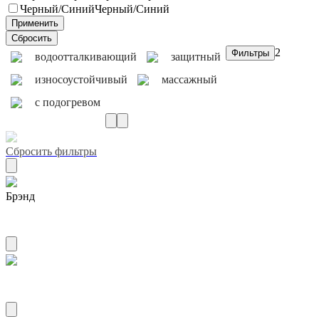
Черный/Синий
Черный/Синий
2
водоотталкивающий
защитный
износоустойчивый
массажный
с подогревом
Сбросить фильтры
Брэнд
AIRLINE
Материал ткань+экокожа