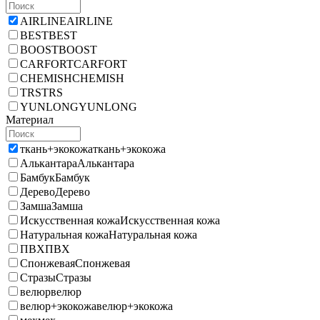
AIRLINE
AIRLINE
BEST
BEST
BOOST
BOOST
CARFORT
CARFORT
CHEMISH
CHEMISH
TRS
TRS
YUNLONG
YUNLONG
Материал
ткань+экокожа
ткань+экокожа
Алькантара
Алькантара
Бамбук
Бамбук
Дерево
Дерево
Замша
Замша
Искусственная кожа
Искусственная кожа
Натуральная кожа
Натуральная кожа
ПВХ
ПВХ
Спонжевая
Спонжевая
Стразы
Стразы
велюр
велюр
велюр+экокожа
велюр+экокожа