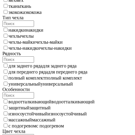
мех
мех
ткань
ткань
экокожа
экокожа
Тип чехла
накидки
накидки
чехлы
чехлы
чехлы-майки
чехлы-майки
чехлы-накидки
чехлы-накидки
Рядность
для заднего ряда
для заднего ряда
для переднего ряда
для переднего ряда
полный комплект
полный комплект
универсальный
универсальный
Особенности
водоотталкивающий
водоотталкивающий
защитный
защитный
износоустойчивый
износоустойчивый
массажный
массажный
с подогревом
с подогревом
Цвет чехла