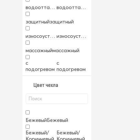
водоотталкивающий
водоотталкивающий
защитный
защитный
износоустойчивый
износоустойчивый
массажный
массажный
с
с
подогревом
подогревом
Цвет чехла
Бежевый
Бежевый
Бежевый/
Бежевый/
Коричневый
Коричневый