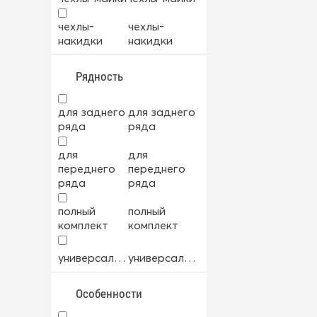
велюр
велюр
чехлы-
чехлы-
накидки
накидки
велюр+экокожа
велюр+экокожа
Рядность
мех
мех
для заднего
для заднего
ткань
ткань
ряда
ряда
для
для
ткань+экокожа
ткань+экокожа
переднего
переднего
ряда
ряда
экокожа
экокожа
полный
полный
комплект
комплект
универсальный
универсальный
Особенности