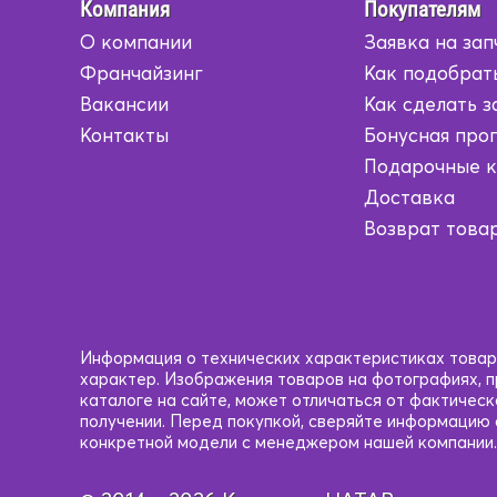
Бежевый
Бежевый
Компания
Покупателям
О компании
Заявка на зап
Коричневый/
Коричневый/
Желтый
Желтый
Франчайзинг
Как подобрат
Вакансии
Как сделать з
Коричневый/
Коричневый/
Контакты
Бонусная про
Серый
Серый
Подарочные 
Коричневый/
Коричневый/
Доставка
Черный
Черный
Возврат това
Кофейный
Кофейный
Красный
Красный
Красный/
Красный/
Информация о технических характеристиках товаро
черный
черный
характер. Изображения товаров на фотографиях, пр
каталоге на сайте, может отличаться от фактичес
получении. Перед покупкой, сверяйте информацию
Рыжий
Рыжий
конкретной модели с менеджером нашей компании.
Светло-
Светло-
Коричневый
Коричневый