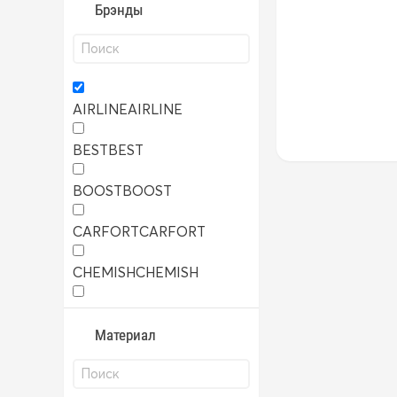
Брэнды
AIRLINE
AIRLINE
BEST
BEST
BOOST
BOOST
CARFORT
CARFORT
CHEMISH
CHEMISH
TRS
TRS
Материал
YUNLONG
YUNLONG