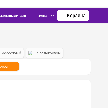
Корзина
массажный
с подогревом
разы