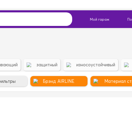
ивающий
защитный
износоустойчивый
фильтры
Брэнд
AIRLINE
Материал ст