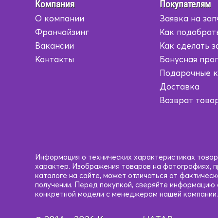
Бежевый
Бежевый
Компания
Покупателям
О компании
Заявка на зап
Коричневый/
Коричневый/
Желтый
Желтый
Франчайзинг
Как подобрат
Вакансии
Как сделать з
Коричневый/
Коричневый/
Контакты
Бонусная про
Серый
Серый
Подарочные 
Коричневый/
Коричневый/
Доставка
Черный
Черный
Возврат това
Кофейный
Кофейный
Красный
Красный
Красный/
Красный/
Информация о технических характеристиках товаро
черный
черный
характер. Изображения товаров на фотографиях, пр
каталоге на сайте, может отличаться от фактичес
получении. Перед покупкой, сверяйте информацию
Рыжий
Рыжий
конкретной модели с менеджером нашей компании.
Светло-
Светло-
Коричневый
Коричневый