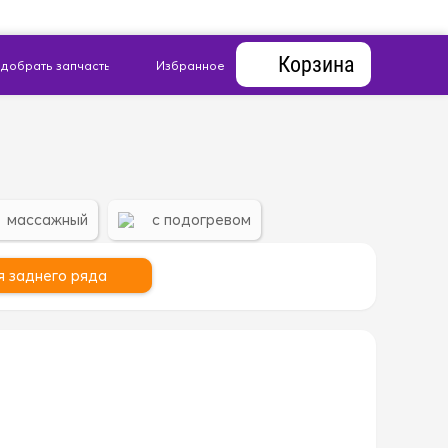
Корзина
массажный
с подогревом
я заднего ряда