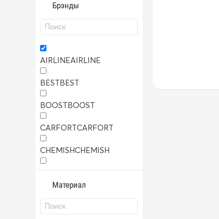
Брэнды
AIRLINE
AIRLINE
BEST
BEST
BOOST
BOOST
CARFORT
CARFORT
CHEMISH
CHEMISH
TRS
TRS
Материал
YUNLONG
YUNLONG