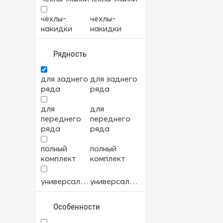
велюр
велюр
чехлы-
чехлы-
накидки
накидки
велюр+экокожа
велюр+экокожа
Рядность
мех
мех
для заднего
для заднего
ткань
ткань
ряда
ряда
для
для
ткань+экокожа
ткань+экокожа
переднего
переднего
ряда
ряда
экокожа
экокожа
полный
полный
комплект
комплект
универсальный
универсальный
Особенности