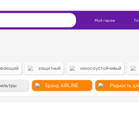
ивающий
защитный
износоустойчивый
фильтры
Брэнд
AIRLINE
Рядность дл