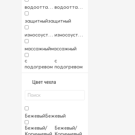
водоотталкивающий
водоотталкивающий
защитный
защитный
износоустойчивый
износоустойчивый
массажный
массажный
с
с
подогревом
подогревом
Цвет чехла
Бежевый
Бежевый
Бежевый/
Бежевый/
Коричневый
Коричневый