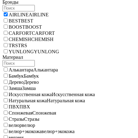
Брэнды
AIRLINE
AIRLINE
BEST
BEST
BOOST
BOOST
CARFORT
CARFORT
CHEMISH
CHEMISH
TRS
TRS
YUNLONG
YUNLONG
Материал
Алькантара
Алькантара
Бамбук
Бамбук
Дерево
Дерево
Замша
Замша
Искусственная кожа
Искусственная кожа
Натуральная кожа
Натуральная кожа
ПВХ
ПВХ
Спонжевая
Спонжевая
Стразы
Стразы
велюр
велюр
велюр+экокожа
велюр+экокожа
мех
мех