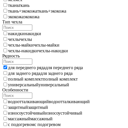
ткань
ткань
ткань+экокожа
ткань+экокожа
экокожа
экокожа
Тип чехла
накидки
накидки
чехлы
чехлы
чехлы-майки
чехлы-майки
чехлы-накидки
чехлы-накидки
Рядность
для переднего ряда
для переднего ряда
для заднего ряда
для заднего ряда
полный комплект
полный комплект
универсальный
универсальный
Особенности
водоотталкивающий
водоотталкивающий
защитный
защитный
износоустойчивый
износоустойчивый
массажный
массажный
с подогревом
с подогревом