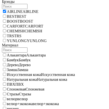
Брэнды
AIRLINE
AIRLINE
BEST
BEST
BOOST
BOOST
CARFORT
CARFORT
CHEMISH
CHEMISH
TRS
TRS
YUNLONG
YUNLONG
Материал
Алькантара
Алькантара
Бамбук
Бамбук
Дерево
Дерево
Замша
Замша
Искусственная кожа
Искусственная кожа
Натуральная кожа
Натуральная кожа
ПВХ
ПВХ
Спонжевая
Спонжевая
Стразы
Стразы
велюр
велюр
велюр+экокожа
велюр+экокожа
мех
мех