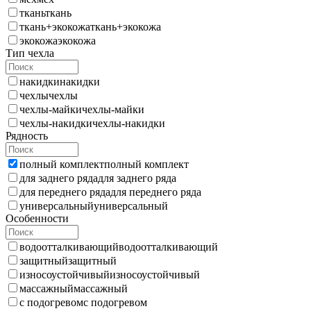
ткань
ткань
ткань+экокожа
ткань+экокожа
экокожа
экокожа
Тип чехла
накидки
накидки
чехлы
чехлы
чехлы-майки
чехлы-майки
чехлы-накидки
чехлы-накидки
Рядность
полный комплект
полный комплект
для заднего ряда
для заднего ряда
для переднего ряда
для переднего ряда
универсальный
универсальный
Особенности
водоотталкивающий
водоотталкивающий
защитный
защитный
износоустойчивый
износоустойчивый
массажный
массажный
с подогревом
с подогревом