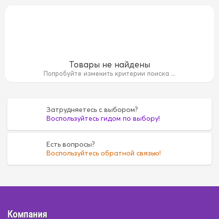
Товары не найдены
Попробуйте изменить критерии поиска ...
Затрудняетесь с выбором?
Воспользуйтесь гидом по выбору!
рево
Дерево
Замша
Замша
Искусственная кож
Есть вопросы?
Воспользуйтесь обратной связью!
азы
велюр
велюр
велюр+экокожа
велюр+экок
экокожа
экокожа
Компания