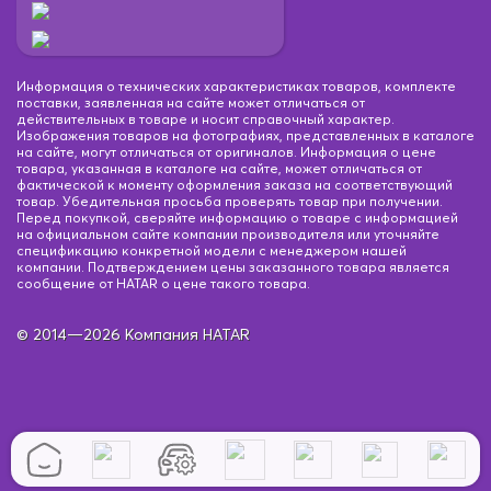
Информация о технических характеристиках товаров, комплекте
поставки, заявленная на сайте может отличаться от
действительных в товаре и носит справочный характер.
Изображения товаров на фотографиях, представленных в каталоге
на сайте, могут отличаться от оригиналов. Информация о цене
товара, указанная в каталоге на сайте, может отличаться от
фактической к моменту оформления заказа на соответствующий
товар. Убедительная просьба проверять товар при получении.
Перед покупкой, сверяйте информацию о товаре с информацией
на официальном сайте компании производителя или уточняйте
спецификацию конкретной модели с менеджером нашей
компании. Подтверждением цены заказанного товара является
сообщение от HATAR о цене такого товара.
© 2014—2026 Компания HATAR
вый/Коричневый
Бежевый/Черный
Бежевый/Черн
ий
Светло-Коричневый
Светло-Коричневый
Сер
ежевый
Черный/Бежевый
Черный/Белый
Черный/Б