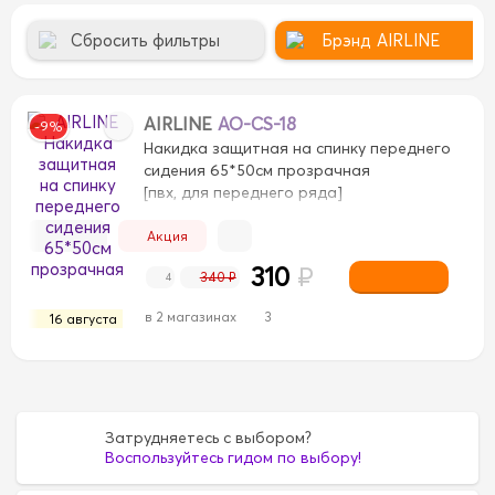
Сбросить фильтры
Брэнд
AIRLINE
AIRLINE
AO-CS-18
-9%
Накидка защитная на спинку переднего
сидения 65*50см прозрачная
[пвх, для переднего ряда]
Акция
310
₽
340 ₽
4
в 2 магазинах
3
16 августа
рево
Дерево
Замша
Замша
Искусственная кож
азы
велюр
велюр
велюр+экокожа
велюр+экок
экокожа
экокожа
Затрудняетесь с выбором?
Воспользуйтесь гидом по выбору!