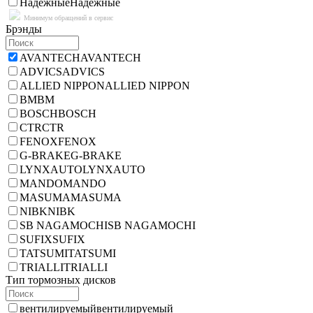
Надежные
Надежные
Минимум обращений в сервис
Брэнды
AVANTECH
AVANTECH
ADVICS
ADVICS
ALLIED NIPPON
ALLIED NIPPON
BM
BM
BOSCH
BOSCH
CTR
CTR
FENOX
FENOX
G-BRAKE
G-BRAKE
LYNXAUTO
LYNXAUTO
MANDO
MANDO
MASUMA
MASUMA
NIBK
NIBK
SB NAGAMOCHI
SB NAGAMOCHI
SUFIX
SUFIX
TATSUMI
TATSUMI
TRIALLI
TRIALLI
Тип тормозных дисков
вентилируемый
вентилируемый