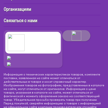
Организациям
Связаться с нами
G13
PG13
PG20/7
PG20/7
PGJ13
PGJ13
PGJ19-1
PG
s
PK26d
PK26d
PX25d
PX25d
PX26d
PX26d
P
3t-38
p45t
p45t
pk22d
pk22d
Информация о технических характеристиках товаров, комплекте
поставки, заявленная на сайте может отличаться от
действительных в товаре и носит справочный характер.
Изображения товаров на фотографиях, представленных в каталоге
на сайте, могут отличаться от оригиналов. Информация о цене
товара, указанная в каталоге на сайте, может отличаться от
фактической к моменту оформления заказа на соответствующий
товар. Убедительная просьба проверять товар при получении.
Перед покупкой, сверяйте информацию о товаре с информацией
на официальном сайте компании производителя или уточняйте