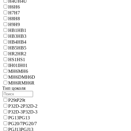
H4U
H4U
H6
H6
H7
H7
H8
H8
H9
H9
HB1
HB1
HB3
HB3
HB4
HB4
HB5
HB5
HR2
HR2
HS1
HS1
IH01
IH01
MH6
MH6
MH6D
MH6D
MH6R
MH6R
Тип цоколя
P29t
P29t
P32D-2
P32D-2
P32D-3
P32D-3
PG13
PG13
PG20/7
PG20/7
PGJ13
PGJ13