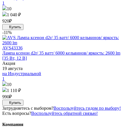
1
10
1 040 ₽
920
₽
-11%
AVS
43336
Лампа ксенон d2r/ 35 ватт/ 6000 кельвинов/ яркость: 2600 lm
[35 Вт, 12 В]
Акция
19 августа
на Индустриальной
1
10
1 110 ₽
990
₽
Затрудняетесь с выбором?
Воспользуйтесь гидом по выбору!
Есть вопросы?
Воспользуйтесь обратной связью!
Компания