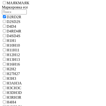
МАЯК
МАЯК
Маркировка ece
D2R
D2R
D2S
D2S
D4
D4
D4R
D4R
D4S
D4S
H1
H1
H10
H10
H11
H11
H12
H12
H13
H13
H16
H16
H2
H2
H27
H27
H3
H3
H3A
H3A
H3C
H3C
H3D
H3D
H3R
H3R
H4
H4