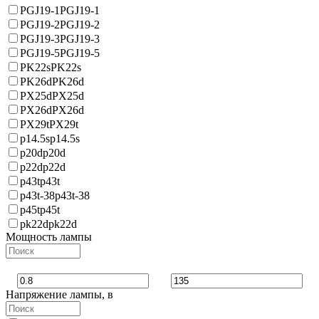
PGJ19-1
PGJ19-1
PGJ19-2
PGJ19-2
PGJ19-3
PGJ19-3
PGJ19-5
PGJ19-5
PK22s
PK22s
PK26d
PK26d
PX25d
PX25d
PX26d
PX26d
PX29t
PX29t
p14.5s
p14.5s
p20d
p20d
p22d
p22d
p43t
p43t
p43t-38
p43t-38
p45t
p45t
pk22d
pk22d
Мощность лампы
Напряжение лампы, в