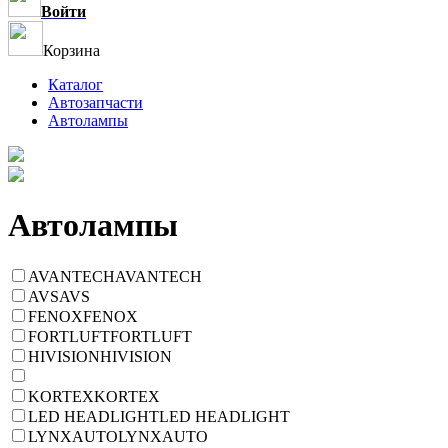
Войти
Корзина
Каталог
Автозапчасти
Автолампы
Автолампы
AVANTECH
AVANTECH
AVS
AVS
FENOX
FENOX
FORTLUFT
FORTLUFT
HIVISION
HIVISION
KORTEX
KORTEX
LED HEADLIGHT
LED HEADLIGHT
LYNXAUTO
LYNXAUTO