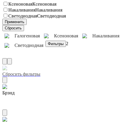
Ксеноновая
Ксеноновая
Накаливания
Накаливания
Светодиодная
Светодиодная
Галогеновая
Ксеноновая
Накаливания
2
Светодиодная
Сбросить фильтры
Брэнд
CARCHET
Маркировка ece h12