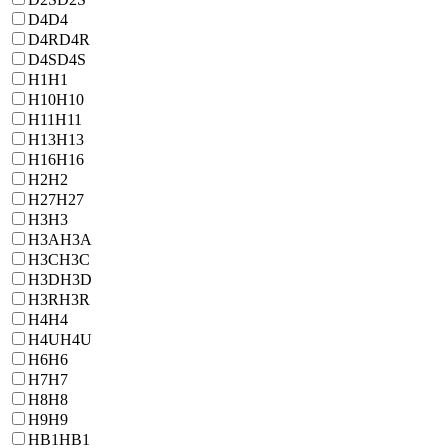
D4
D4
D4R
D4R
D4S
D4S
H1
H1
H10
H10
H11
H11
H13
H13
H16
H16
H2
H2
H27
H27
H3
H3
H3A
H3A
H3C
H3C
H3D
H3D
H3R
H3R
H4
H4
H4U
H4U
H6
H6
H7
H7
H8
H8
H9
H9
HB1
HB1