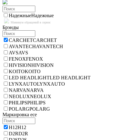
Надежные
Надежные
Минимум обращений в сервис
Брэнды
CARCHET
CARCHET
AVANTECH
AVANTECH
AVS
AVS
FENOX
FENOX
HIVISION
HIVISION
KOITO
KOITO
LED HEADLIGHT
LED HEADLIGHT
LYNXAUTO
LYNXAUTO
NARVA
NARVA
NEOLUX
NEOLUX
PHILIPS
PHILIPS
POLARG
POLARG
Маркировка ece
H12
H12
D2R
D2R
D2S
D2S