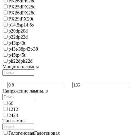
PK26d
PK26d
PX25d
PX25d
PX26d
PX26d
PX29t
PX29t
p14.5s
p14.5s
p20d
p20d
p22d
p22d
p43t
p43t
p43t-38
p43t-38
p45t
p45t
pk22d
pk22d
Мощность лампы
Напряжение лампы, в
6
6
12
12
24
24
Тип лампы
Галогеновая
Галогеновая