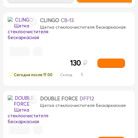
CLINGO
CB-13
Щетка стеклоочистителя бескаркасная
OSCH
CLINGO
CLINGO
DENSO
DENSO
AR
LIVCAR
MASUMA
MASUMA
MILES
MILES
ИМНИЙ
ЗИМНИЙ
130
₽
5
Сегодня после 17:00
Склад
DOUBLE FORCE
DFF12
Щетка стеклоочистителя бескаркасная