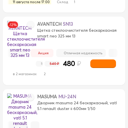
11 августа после 17:00
Склад
1
AVANTECH
SN13
-12%
Щетка стеклоочистителя бескаркасная
smart neo 325 мм 13
Акция
Отличная надежность
480
₽
540 ₽
5
в 2 магазинах
2
MASUMA
MU-24N
Дворник masuma 24 бескаркасный, vatl
5.1 renault duster ii 600мм 1/50