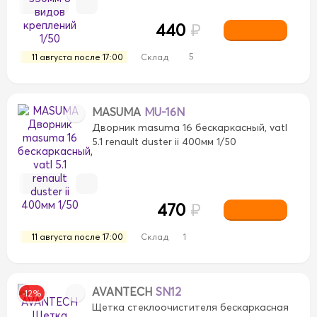
440
₽
5
11 августа после 17:00
Склад
MASUMA
MU-16N
Дворник masuma 16 бескаркасный, vatl
5.1 renault duster ii 400мм 1/50
470
₽
11 августа после 17:00
Склад
1
AVANTECH
SN12
-12%
Щетка стеклоочистителя бескаркасная