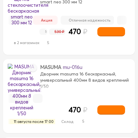
smart neo 300 мм 12
Акция
Отличная надежность
470
₽
530 ₽
5
в 2 магазинах
5
MASUMA
mu-016u
Дворник masuma 16 бескаркасный,
универсальный 400мм 8 видов креплений
1/50
470
₽
5
11 августа после 17:00
Склад