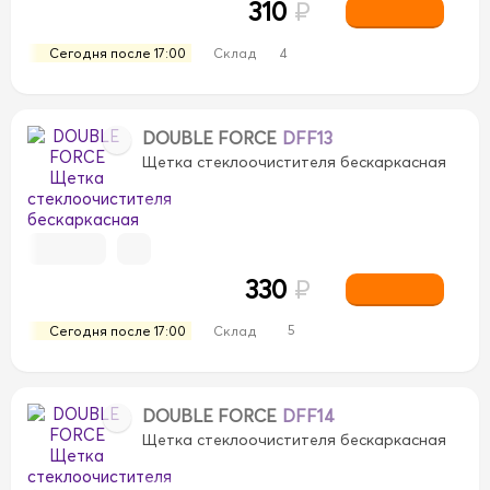
310
₽
Сегодня после 17:00
Склад
4
DOUBLE FORCE
DFF13
400
400
425
425
Щетка стеклоочистителя бескаркасная
5
530
530
550
550
330
₽
5
Сегодня после 17:00
Склад
DOUBLE FORCE
DFF14
Щетка стеклоочистителя бескаркасная