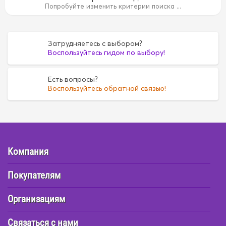
14B
1AZ
1AZ
1FZ
1FZ
1G
1G
1G5A
1G5A
1GR
Попробуйте изменить критерии поиска ...
35
4D55
4D55
4D56
4D56
4DR7
4DR7
4E
4E
6
FE6
FE6
G16A
G16A
H07C
H07C
H07D
H07D
Затрудняетесь с выбором?
Воспользуйтесь гидом по выбору!
Есть вопросы?
Воспользуйтесь обратной связью!
Компания
Покупателям
Организациям
Связаться с нами