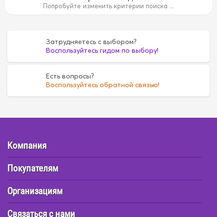
4B
15B
15B
1AZ
1AZ
1FZ
1FZ
1G
1G
1G5A
1G5
Попробуйте изменить критерии поиска ...
35
4D55
4D55
4D56
4D56
4DR7
4DR7
4E
4E
6
FE6
FE6
G16A
G16A
H07C
H07C
H07D
H07D
Затрудняетесь с выбором?
Воспользуйтесь гидом по выбору!
Есть вопросы?
Воспользуйтесь обратной связью!
Компания
Покупателям
Организациям
Связаться с нами