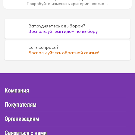
B
15B
15B
1AZ
1AZ
1FZ
1FZ
1G5A
1G5A
1GR
Попробуйте изменить критерии поиска ...
35
4D55
4D55
4D56
4D56
4DR7
4DR7
4E
4E
6
FE6
FE6
G16A
G16A
H07C
H07C
H07D
H07D
Затрудняетесь с выбором?
Воспользуйтесь гидом по выбору!
Есть вопросы?
Воспользуйтесь обратной связью!
Компания
Покупателям
Организациям
Связаться с нами