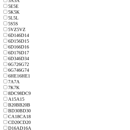
5A
5A
5E
5E
5K
5K
5L
5L
5S
5S
5VZ
5VZ
6D14
6D14
6D15
6D15
6D16
6D16
6D17
6D17
6D34
6D34
6G72
6G72
6G74
6G74
6HE1
6HE1
7A
7A
7K
7K
8DC9
8DC9
A15
A15
B20B
B20B
BD30
BD30
CA18
CA18
CD20
CD20
D16A
D16A