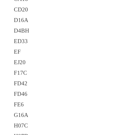
CD20
D16A
D4BH
ED33
EF
EJ20
F17C
FD42
FD46
FE6
G16A
H07C