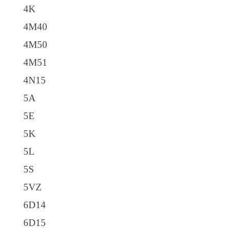
4K
4M40
4M50
4M51
4N15
5A
5E
5K
5L
5S
5VZ
6D14
6D15