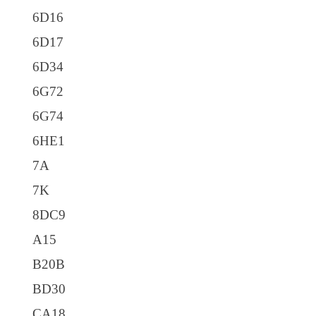
6D16
6D17
6D34
6G72
6G74
6HE1
7A
7K
8DC9
A15
B20B
BD30
CA18