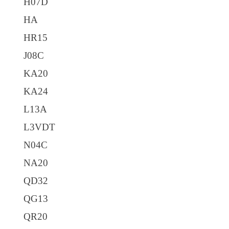
H07D
HA
HR15
J08C
KA20
KA24
L13A
L3VDT
N04C
NA20
QD32
QG13
QR20