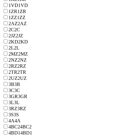
1VD
1VD
1ZR
1ZR
1ZZ
1ZZ
2AZ
2AZ
2C
2C
2JZ
2JZ
2KD
2KD
2L
2L
2MZ
2MZ
2NZ
2NZ
2RZ
2RZ
2TR
2TR
2UZ
2UZ
3B
3B
3C
3C
3GR
3GR
3L
3L
3RZ
3RZ
3S
3S
4A
4A
4BC2
4BC2
4BD1
4BD1