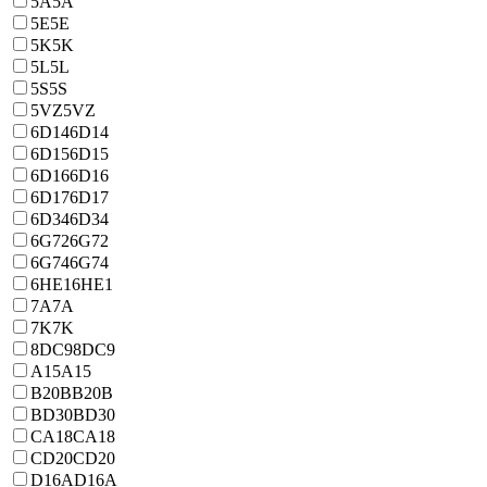
5A
5A
5E
5E
5K
5K
5L
5L
5S
5S
5VZ
5VZ
6D14
6D14
6D15
6D15
6D16
6D16
6D17
6D17
6D34
6D34
6G72
6G72
6G74
6G74
6HE1
6HE1
7A
7A
7K
7K
8DC9
8DC9
A15
A15
B20B
B20B
BD30
BD30
CA18
CA18
CD20
CD20
D16A
D16A