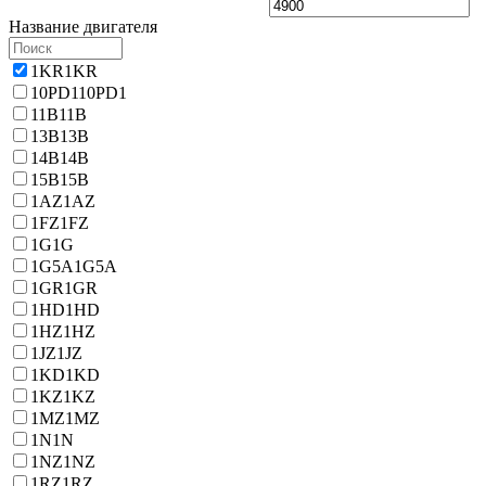
Название двигателя
1KR
1KR
10PD1
10PD1
11B
11B
13B
13B
14B
14B
15B
15B
1AZ
1AZ
1FZ
1FZ
1G
1G
1G5A
1G5A
1GR
1GR
1HD
1HD
1HZ
1HZ
1JZ
1JZ
1KD
1KD
1KZ
1KZ
1MZ
1MZ
1N
1N
1NZ
1NZ
1RZ
1RZ