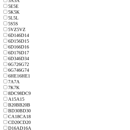
5A
5A
5E
5E
5K
5K
5L
5L
5S
5S
5VZ
5VZ
6D14
6D14
6D15
6D15
6D16
6D16
6D17
6D17
6D34
6D34
6G72
6G72
6G74
6G74
6HE1
6HE1
7A
7A
7K
7K
8DC9
8DC9
A15
A15
B20B
B20B
BD30
BD30
CA18
CA18
CD20
CD20
D16A
D16A