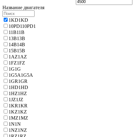
Название двигателя
1KD
1KD
10PD1
10PD1
11B
11B
13B
13B
14B
14B
15B
15B
1AZ
1AZ
1FZ
1FZ
1G
1G
1G5A
1G5A
1GR
1GR
1HD
1HD
1HZ
1HZ
1JZ
1JZ
1KR
1KR
1KZ
1KZ
1MZ
1MZ
1N
1N
1NZ
1NZ
1RZ
1RZ