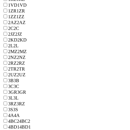
1VD
1VD
1ZR
1ZR
1ZZ
1ZZ
2AZ
2AZ
2C
2C
2JZ
2JZ
2KD
2KD
2L
2L
2MZ
2MZ
2NZ
2NZ
2RZ
2RZ
2TR
2TR
2UZ
2UZ
3B
3B
3C
3C
3GR
3GR
3L
3L
3RZ
3RZ
3S
3S
4A
4A
4BC2
4BC2
4BD1
4BD1