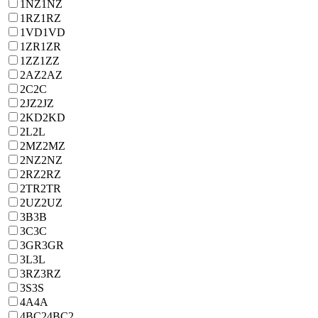
1NZ
1NZ
1RZ
1RZ
1VD
1VD
1ZR
1ZR
1ZZ
1ZZ
2AZ
2AZ
2C
2C
2JZ
2JZ
2KD
2KD
2L
2L
2MZ
2MZ
2NZ
2NZ
2RZ
2RZ
2TR
2TR
2UZ
2UZ
3B
3B
3C
3C
3GR
3GR
3L
3L
3RZ
3RZ
3S
3S
4A
4A
4BC2
4BC2