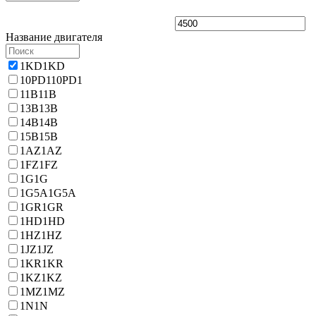
Название двигателя
1KD
1KD
10PD1
10PD1
11B
11B
13B
13B
14B
14B
15B
15B
1AZ
1AZ
1FZ
1FZ
1G
1G
1G5A
1G5A
1GR
1GR
1HD
1HD
1HZ
1HZ
1JZ
1JZ
1KR
1KR
1KZ
1KZ
1MZ
1MZ
1N
1N