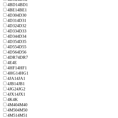
4BD1
4BD1
4BE1
4BE1
4D30
4D30
4D31
4D31
4D32
4D32
4D33
4D33
4D34
4D34
4D35
4D35
4D55
4D55
4D56
4D56
4DR7
4DR7
4E
4E
4HF1
4HF1
4HG1
4HG1
4JA1
4JA1
4JB1
4JB1
4JG2
4JG2
4JX1
4JX1
4K
4K
4M40
4M40
4M50
4M50
4M51
4M51