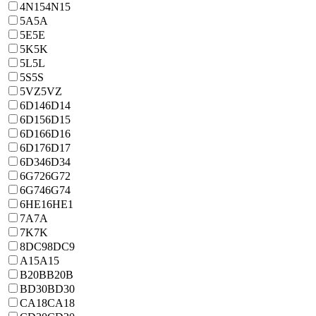
4N15
4N15
5A
5A
5E
5E
5K
5K
5L
5L
5S
5S
5VZ
5VZ
6D14
6D14
6D15
6D15
6D16
6D16
6D17
6D17
6D34
6D34
6G72
6G72
6G74
6G74
6HE1
6HE1
7A
7A
7K
7K
8DC9
8DC9
A15
A15
B20B
B20B
BD30
BD30
CA18
CA18