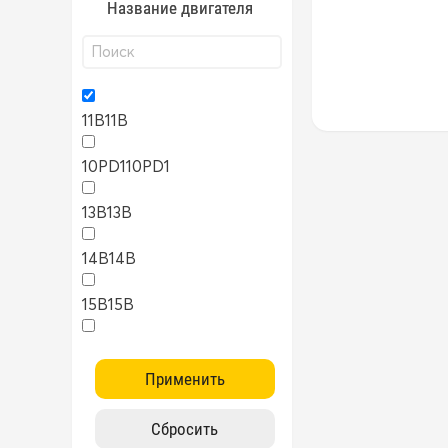
Название двигателя
11B
11B
10PD1
10PD1
13B
13B
14B
14B
15B
15B
1AZ
1AZ
1FZ
1FZ
1G
1G