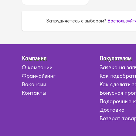
1G5A
1G5A
Затрудняетесь с выбором?
Воспользуйт
1GR
1GR
1HD
1HD
1HZ
1HZ
Компания
Покупателям
О компании
Заявка на зап
1JZ
1JZ
Франчайзинг
Как подобрат
1KD
1KD
Вакансии
Как сделать з
Контакты
Бонусная про
1KR
1KR
Подарочные 
Доставка
1KZ
1KZ
Возврат това
1MZ
1MZ