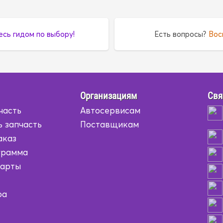
есь гидом по выбору!
Есть вопросы?
Вос
Организациям
Свя
часть
Автосервисам
ь запчасть
Поставщикам
аказ
грамма
карты
ра