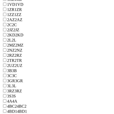
1VD
1VD
1ZR
1ZR
1ZZ
1ZZ
2AZ
2AZ
2C
2C
2JZ
2JZ
2KD
2KD
2L
2L
2MZ
2MZ
2NZ
2NZ
2RZ
2RZ
2TR
2TR
2UZ
2UZ
3B
3B
3C
3C
3GR
3GR
3L
3L
3RZ
3RZ
3S
3S
4A
4A
4BC2
4BC2
4BD1
4BD1