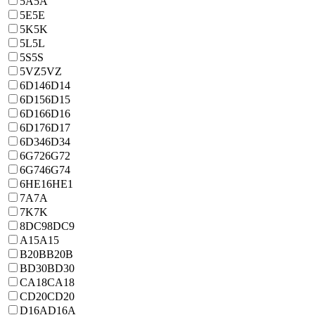
5A
5A
5E
5E
5K
5K
5L
5L
5S
5S
5VZ
5VZ
6D14
6D14
6D15
6D15
6D16
6D16
6D17
6D17
6D34
6D34
6G72
6G72
6G74
6G74
6HE1
6HE1
7A
7A
7K
7K
8DC9
8DC9
A15
A15
B20B
B20B
BD30
BD30
CA18
CA18
CD20
CD20
D16A
D16A