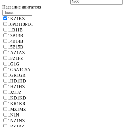
Название двигателя
1KZ
1KZ
10PD1
10PD1
11B
11B
13B
13B
14B
14B
15B
15B
1AZ
1AZ
1FZ
1FZ
1G
1G
1G5A
1G5A
1GR
1GR
1HD
1HD
1HZ
1HZ
1JZ
1JZ
1KD
1KD
1KR
1KR
1MZ
1MZ
1N
1N
1NZ
1NZ
1RZ
1RZ