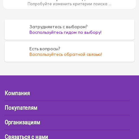
15B
1AZ
1AZ
1FZ
1FZ
1G
1G
1G5A
1G5A
1GR
Попробуйте изменить критерии поиска ...
35
4D55
4D55
4D56
4D56
4DR7
4DR7
4E
4E
6
FE6
FE6
G16A
G16A
H07C
H07C
H07D
H07D
Затрудняетесь с выбором?
Воспользуйтесь гидом по выбору!
Есть вопросы?
Воспользуйтесь обратной связью!
Компания
Покупателям
Организациям
Связаться с нами