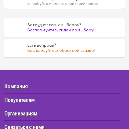
15B
1AZ
1AZ
1FZ
1FZ
1G
1G
1G5A
1G5A
1GR
Попробуйте изменить критерии поиска ...
35
4D55
4D55
4D56
4D56
4DR7
4DR7
4E
4E
6
FE6
FE6
G16A
G16A
H07C
H07C
H07D
H07D
Затрудняетесь с выбором?
Воспользуйтесь гидом по выбору!
Есть вопросы?
Воспользуйтесь обратной связью!
Компания
Покупателям
Организациям
Связаться с нами