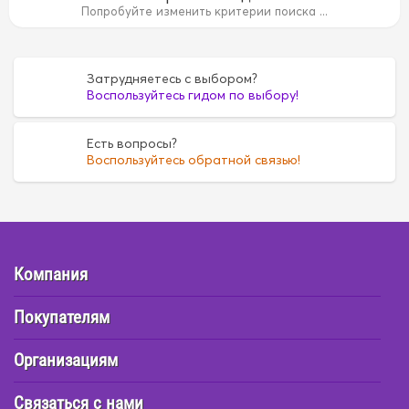
15B
1AZ
1AZ
1FZ
1FZ
1G
1G
1G5A
1G5A
1GR
Попробуйте изменить критерии поиска ...
35
4D55
4D55
4D56
4D56
4DR7
4DR7
4E
4E
6
FE6
FE6
G16A
G16A
H07C
H07C
H07D
H07D
Затрудняетесь с выбором?
Воспользуйтесь гидом по выбору!
Есть вопросы?
Воспользуйтесь обратной связью!
Компания
Покупателям
Организациям
Связаться с нами