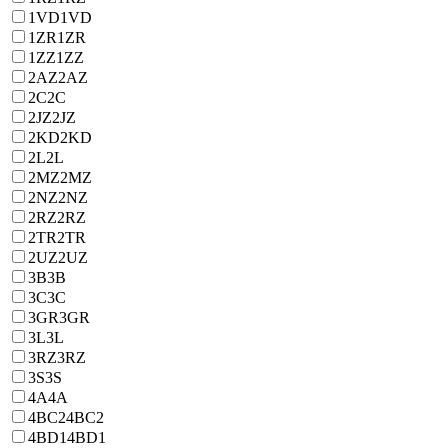
1VD
1VD
1ZR
1ZR
1ZZ
1ZZ
2AZ
2AZ
2C
2C
2JZ
2JZ
2KD
2KD
2L
2L
2MZ
2MZ
2NZ
2NZ
2RZ
2RZ
2TR
2TR
2UZ
2UZ
3B
3B
3C
3C
3GR
3GR
3L
3L
3RZ
3RZ
3S
3S
4A
4A
4BC2
4BC2
4BD1
4BD1