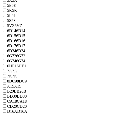
5A
5A
5E
5E
5K
5K
5L
5L
5S
5S
5VZ
5VZ
6D14
6D14
6D15
6D15
6D16
6D16
6D17
6D17
6D34
6D34
6G72
6G72
6G74
6G74
6HE1
6HE1
7A
7A
7K
7K
8DC9
8DC9
A15
A15
B20B
B20B
BD30
BD30
CA18
CA18
CD20
CD20
D16A
D16A