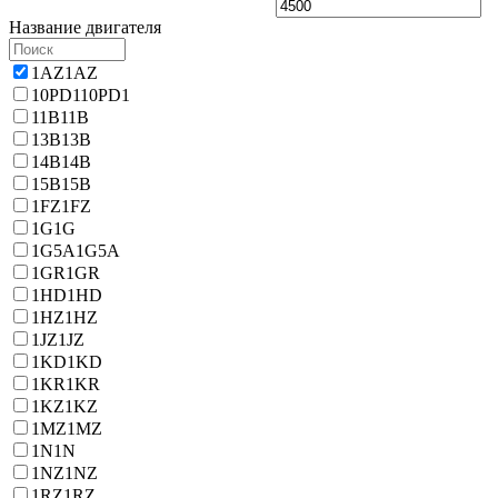
Название двигателя
1AZ
1AZ
10PD1
10PD1
11B
11B
13B
13B
14B
14B
15B
15B
1FZ
1FZ
1G
1G
1G5A
1G5A
1GR
1GR
1HD
1HD
1HZ
1HZ
1JZ
1JZ
1KD
1KD
1KR
1KR
1KZ
1KZ
1MZ
1MZ
1N
1N
1NZ
1NZ
1RZ
1RZ