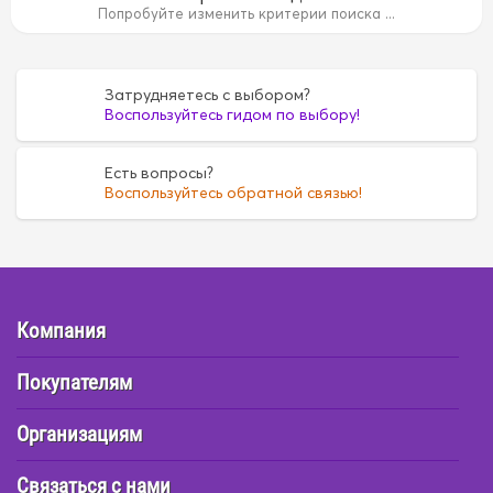
14B
15B
15B
1FZ
1FZ
1G
1G
1G5A
1G5A
1GR
Попробуйте изменить критерии поиска ...
35
4D55
4D55
4D56
4D56
4DR7
4DR7
4E
4E
6
FE6
FE6
G16A
G16A
H07C
H07C
H07D
H07D
Затрудняетесь с выбором?
Воспользуйтесь гидом по выбору!
Есть вопросы?
Воспользуйтесь обратной связью!
Компания
Покупателям
Организациям
Связаться с нами