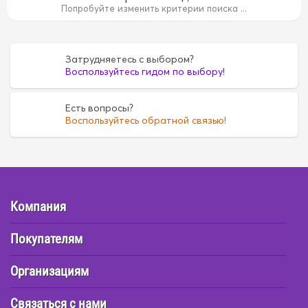
14B
15B
15B
1FZ
1FZ
1G
1G
1G5A
1G5A
1GR
Попробуйте изменить критерии поиска ...
35
4D55
4D55
4D56
4D56
4DR7
4DR7
4E
4E
6
FE6
FE6
G16A
G16A
H07C
H07C
H07D
H07D
Затрудняетесь с выбором?
Воспользуйтесь гидом по выбору!
Есть вопросы?
Воспользуйтесь обратной связью!
Компания
Покупателям
Организациям
Связаться с нами