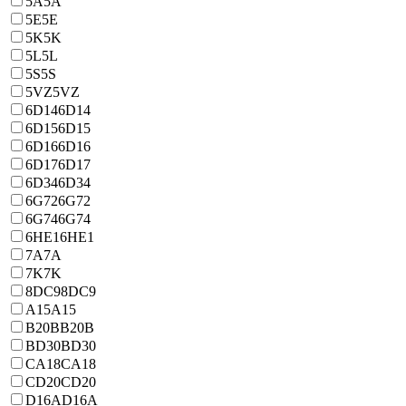
5A
5A
5E
5E
5K
5K
5L
5L
5S
5S
5VZ
5VZ
6D14
6D14
6D15
6D15
6D16
6D16
6D17
6D17
6D34
6D34
6G72
6G72
6G74
6G74
6HE1
6HE1
7A
7A
7K
7K
8DC9
8DC9
A15
A15
B20B
B20B
BD30
BD30
CA18
CA18
CD20
CD20
D16A
D16A