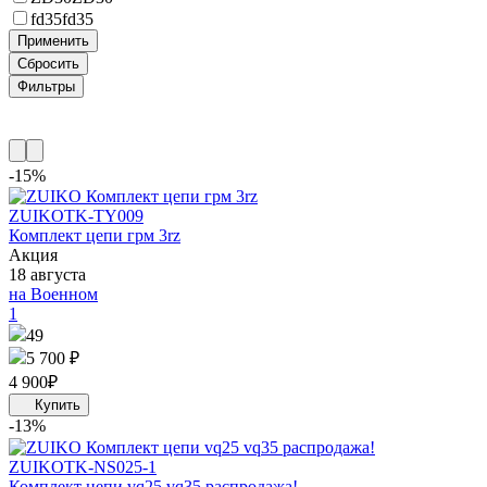
fd35
fd35
-15%
ZUIKO
TK-TY009
Комплект цепи грм 3rz
Акция
18 августа
на Военном
1
49
5 700 ₽
4 900
₽
-13%
ZUIKO
TK-NS025-1
Комплект цепи vq25 vq35 распродажа!