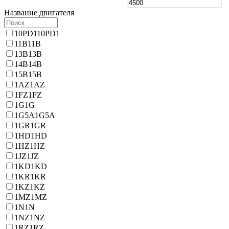
Название двигателя
10PD1
10PD1
11B
11B
13B
13B
14B
14B
15B
15B
1AZ
1AZ
1FZ
1FZ
1G
1G
1G5A
1G5A
1GR
1GR
1HD
1HD
1HZ
1HZ
1JZ
1JZ
1KD
1KD
1KR
1KR
1KZ
1KZ
1MZ
1MZ
1N
1N
1NZ
1NZ
1RZ
1RZ