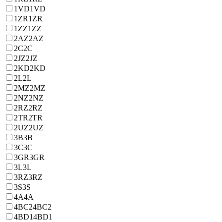
1VD
1VD
1ZR
1ZR
1ZZ
1ZZ
2AZ
2AZ
2C
2C
2JZ
2JZ
2KD
2KD
2L
2L
2MZ
2MZ
2NZ
2NZ
2RZ
2RZ
2TR
2TR
2UZ
2UZ
3B
3B
3C
3C
3GR
3GR
3L
3L
3RZ
3RZ
3S
3S
4A
4A
4BC2
4BC2
4BD1
4BD1