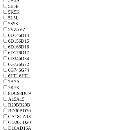
5A
5A
5E
5E
5K
5K
5L
5L
5S
5S
5VZ
5VZ
6D14
6D14
6D15
6D15
6D16
6D16
6D17
6D17
6D34
6D34
6G72
6G72
6G74
6G74
6HE1
6HE1
7A
7A
7K
7K
8DC9
8DC9
A15
A15
B20B
B20B
BD30
BD30
CA18
CA18
CD20
CD20
D16A
D16A