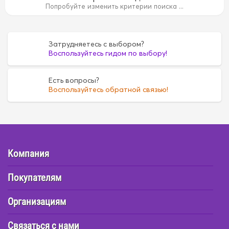
15B
1AZ
1AZ
1FZ
1FZ
1G
1G
1G5A
1G5A
1GR
Попробуйте изменить критерии поиска ...
35
4D55
4D55
4D56
4D56
4DR7
4DR7
4E
4E
6
FE6
FE6
G16A
G16A
H07C
H07C
H07D
H07D
Затрудняетесь с выбором?
Воспользуйтесь гидом по выбору!
Есть вопросы?
Воспользуйтесь обратной связью!
Компания
Покупателям
Организациям
Связаться с нами