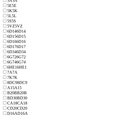
5A
5A
5E
5E
5K
5K
5L
5L
5S
5S
5VZ
5VZ
6D14
6D14
6D15
6D15
6D16
6D16
6D17
6D17
6D34
6D34
6G72
6G72
6G74
6G74
6HE1
6HE1
7A
7A
7K
7K
8DC9
8DC9
A15
A15
B20B
B20B
BD30
BD30
CA18
CA18
CD20
CD20
D16A
D16A