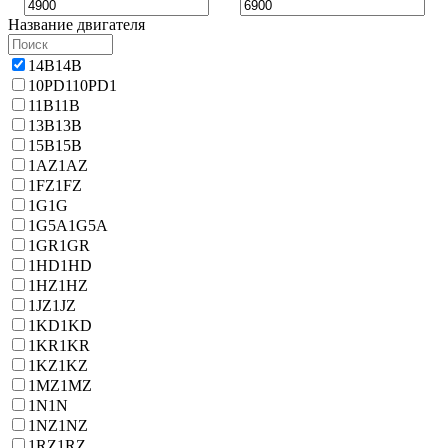
Название двигателя
14B
14B
10PD1
10PD1
11B
11B
13B
13B
15B
15B
1AZ
1AZ
1FZ
1FZ
1G
1G
1G5A
1G5A
1GR
1GR
1HD
1HD
1HZ
1HZ
1JZ
1JZ
1KD
1KD
1KR
1KR
1KZ
1KZ
1MZ
1MZ
1N
1N
1NZ
1NZ
1RZ
1RZ