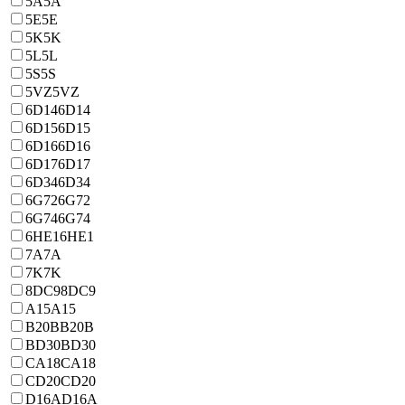
5A
5A
5E
5E
5K
5K
5L
5L
5S
5S
5VZ
5VZ
6D14
6D14
6D15
6D15
6D16
6D16
6D17
6D17
6D34
6D34
6G72
6G72
6G74
6G74
6HE1
6HE1
7A
7A
7K
7K
8DC9
8DC9
A15
A15
B20B
B20B
BD30
BD30
CA18
CA18
CD20
CD20
D16A
D16A