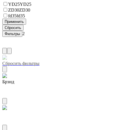
YD25
YD25
ZD30
ZD30
fd35
fd35
2
Сбросить фильтры
Брэнд
ZUIKO
Название двигателя 1g