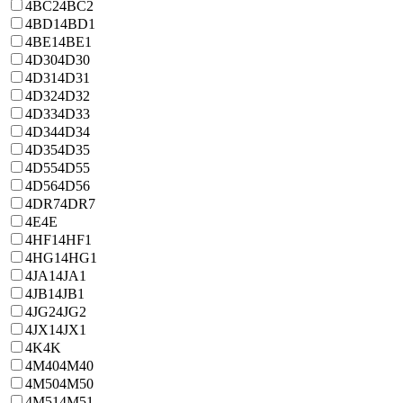
4BC2
4BC2
4BD1
4BD1
4BE1
4BE1
4D30
4D30
4D31
4D31
4D32
4D32
4D33
4D33
4D34
4D34
4D35
4D35
4D55
4D55
4D56
4D56
4DR7
4DR7
4E
4E
4HF1
4HF1
4HG1
4HG1
4JA1
4JA1
4JB1
4JB1
4JG2
4JG2
4JX1
4JX1
4K
4K
4M40
4M40
4M50
4M50
4M51
4M51