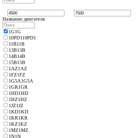
Название двигателя
1G
1G
10PD1
10PD1
11B
11B
13B
13B
14B
14B
15B
15B
1AZ
1AZ
1FZ
1FZ
1G5A
1G5A
1GR
1GR
1HD
1HD
1HZ
1HZ
1JZ
1JZ
1KD
1KD
1KR
1KR
1KZ
1KZ
1MZ
1MZ
1N
1N