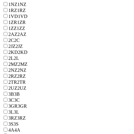
1NZ
1NZ
1RZ
1RZ
1VD
1VD
1ZR
1ZR
1ZZ
1ZZ
2AZ
2AZ
2C
2C
2JZ
2JZ
2KD
2KD
2L
2L
2MZ
2MZ
2NZ
2NZ
2RZ
2RZ
2TR
2TR
2UZ
2UZ
3B
3B
3C
3C
3GR
3GR
3L
3L
3RZ
3RZ
3S
3S
4A
4A