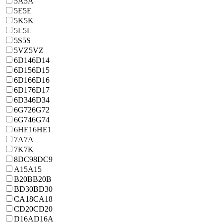
5A
5A
5E
5E
5K
5K
5L
5L
5S
5S
5VZ
5VZ
6D14
6D14
6D15
6D15
6D16
6D16
6D17
6D17
6D34
6D34
6G72
6G72
6G74
6G74
6HE1
6HE1
7A
7A
7K
7K
8DC9
8DC9
A15
A15
B20B
B20B
BD30
BD30
CA18
CA18
CD20
CD20
D16A
D16A