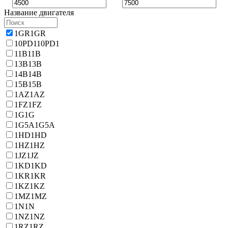
Название двигателя
1GR
1GR
10PD1
10PD1
11B
11B
13B
13B
14B
14B
15B
15B
1AZ
1AZ
1FZ
1FZ
1G
1G
1G5A
1G5A
1HD
1HD
1HZ
1HZ
1JZ
1JZ
1KD
1KD
1KR
1KR
1KZ
1KZ
1MZ
1MZ
1N
1N
1NZ
1NZ
1RZ
1RZ