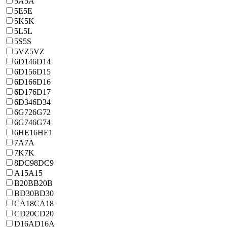
5A
5A
5E
5E
5K
5K
5L
5L
5S
5S
5VZ
5VZ
6D14
6D14
6D15
6D15
6D16
6D16
6D17
6D17
6D34
6D34
6G72
6G72
6G74
6G74
6HE1
6HE1
7A
7A
7K
7K
8DC9
8DC9
A15
A15
B20B
B20B
BD30
BD30
CA18
CA18
CD20
CD20
D16A
D16A