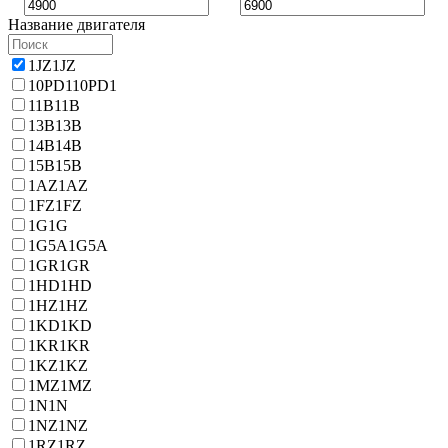
Название двигателя
1JZ
1JZ
10PD1
10PD1
11B
11B
13B
13B
14B
14B
15B
15B
1AZ
1AZ
1FZ
1FZ
1G
1G
1G5A
1G5A
1GR
1GR
1HD
1HD
1HZ
1HZ
1KD
1KD
1KR
1KR
1KZ
1KZ
1MZ
1MZ
1N
1N
1NZ
1NZ
1RZ
1RZ